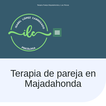
Terapia Pareja Majadahonda y Las Rozas
Psicóloga En Majadahonda
Terapia Online
Terapia de pareja en
Majadahonda