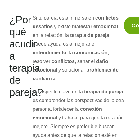
¿Por
Si tu pareja está inmersa en
conflictos
,
Co
desafíos
y existe
malestar emocional
qué
en la relación, la
terapia de pareja
acudir
puede ayudaros a mejorar el
entendimiento
, la
comunicación
,
a
resolver
conflictos
, sanar el
daño
terapia
emocional
y solucionar
problemas de
de
confianza
.
pareja?
Un aspecto clave en la
terapia de pareja
es comprender las perspectivas de la otra
persona, fortalecer la
conexión
emocional
y trabajar para que la relación
mejore. Siempre es preferible buscar
ayuda antes de que la relación esté en