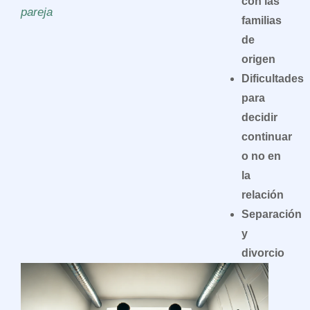
con las
pareja
familias
de
origen
Dificultades
para
decidir
continuar
o no en
la
relación
Separación
y
divorcio